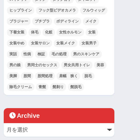
ヒップライン
フック型ビデオカメラ
フルウィッグ
ブラジャー
プチプラ
ボディライン
メイク
下着女装
体毛
化粧
女性ホルモン
女装
女装やめ
女装サロン
女装メイク
女装男子
実話
性病
検証
毛の処理
男のスキンケア
男の娘
男同士のセックス
男女共用トイレ
美容
美脚
股間
股間処理
肩幅 狭く
脱毛
除毛クリーム
青髭
髭剃り
髭脱毛
Archive