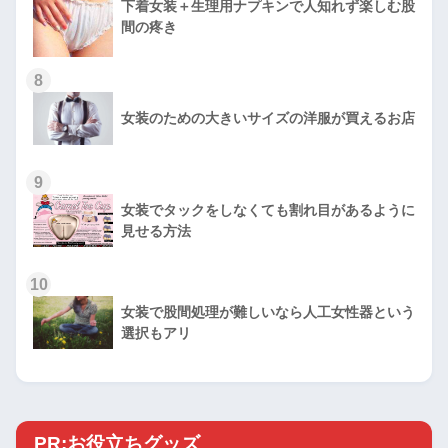
下着女装＋生理用ナプキンで人知れず楽しむ股
間の疼き
8
女装のための大きいサイズの洋服が買えるお店
9
女装でタックをしなくても割れ目があるように
見せる方法
10
女装で股間処理が難しいなら人工女性器という
選択もアリ
PR:お役立ちグッズ