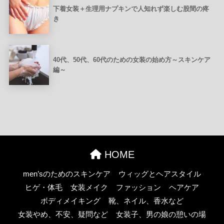
下着女装＋生理用ナプキンで人知れず楽しむ股間の疼
き
40代、50代、60代のための女装の始め方～スキンケア
編～
HOME
men’sのためのスキンケア
ウィッグとヘアスタイル
ヒゲ・体毛
女装メイク
ファッション
ヘアケア
ボディメイキング
靴、ネイル、香水など
女装やめ、不安、疑問など
女装子、男の娘の憩いの場