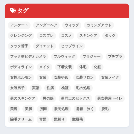
タグ
アンケート
アンダーヘア
ウィッグ
カミングアウト
クレンジング
コスプレ
コスメ
スキンケア
タック
タック苦手
ダイエット
ヒップライン
フック型ビデオカメラ
フルウィッグ
ブラジャー
プチプラ
ボディライン
メイク
下着女装
体毛
化粧
女性ホルモン
女装
女装やめ
女装サロン
女装メイク
女装男子
実話
性病
検証
毛の処理
男のスキンケア
男の娘
男同士のセックス
男女共用トイレ
美容
美脚
股間
股間処理
肩幅 狭く
脱毛
除毛クリーム
青髭
髭剃り
髭脱毛