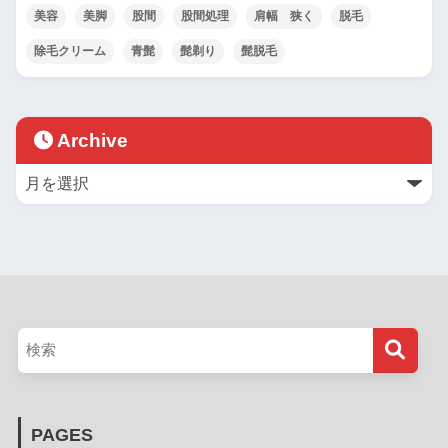
美容
美脚
股間
股間処理
肩幅 狭く
脱毛
除毛クリーム
青髭
髭剃り
髭脱毛
Archive
PAGES