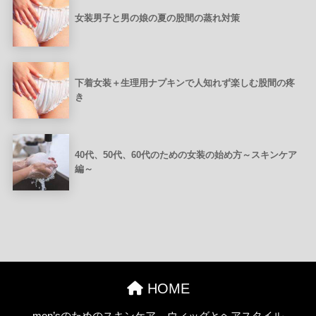
女装男子と男の娘の夏の股間の蒸れ対策
下着女装＋生理用ナプキンで人知れず楽しむ股間の疼
き
40代、50代、60代のための女装の始め方～スキンケア
編～
HOME