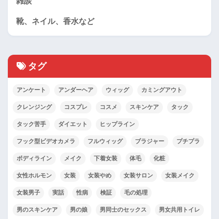
雑談
靴、ネイル、香水など
タグ
アンケート
アンダーヘア
ウィッグ
カミングアウト
クレンジング
コスプレ
コスメ
スキンケア
タック
タック苦手
ダイエット
ヒップライン
フック型ビデオカメラ
フルウィッグ
ブラジャー
プチプラ
ボディライン
メイク
下着女装
体毛
化粧
女性ホルモン
女装
女装やめ
女装サロン
女装メイク
女装男子
実話
性病
検証
毛の処理
男のスキンケア
男の娘
男同士のセックス
男女共用トイレ