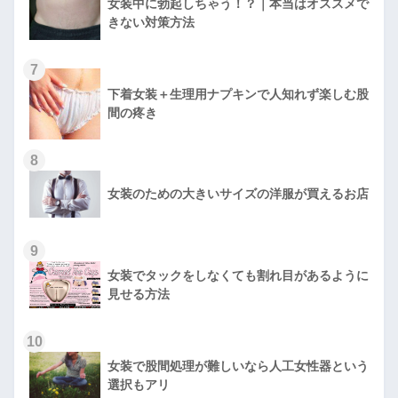
女装中に勃起しちゃう！？｜本当はオススメで
きない対策方法
7
下着女装＋生理用ナプキンで人知れず楽しむ股
間の疼き
8
女装のための大きいサイズの洋服が買えるお店
9
女装でタックをしなくても割れ目があるように
見せる方法
10
女装で股間処理が難しいなら人工女性器という
選択もアリ