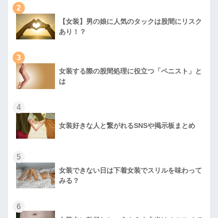
2
【女装】男の娘に人気のタックは股間にリスク
あり！？
3
女装する際の股間処理に役立つ「ペニスト」と
は
4
女装好きな人と繋がれるSNSや掲示板まとめ
5
女装できない日は下着女装でスリルを味わって
みる？
6