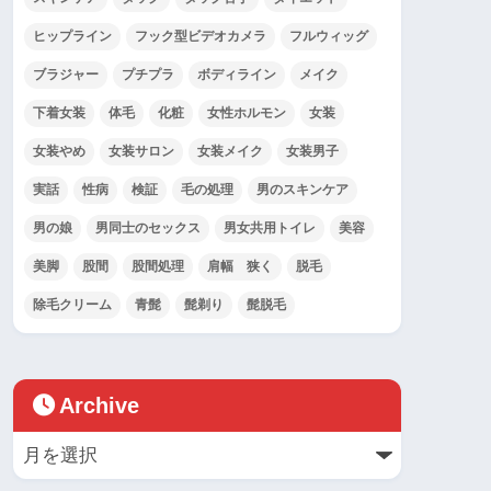
ヒップライン
フック型ビデオカメラ
フルウィッグ
ブラジャー
プチプラ
ボディライン
メイク
下着女装
体毛
化粧
女性ホルモン
女装
女装やめ
女装サロン
女装メイク
女装男子
実話
性病
検証
毛の処理
男のスキンケア
男の娘
男同士のセックス
男女共用トイレ
美容
美脚
股間
股間処理
肩幅 狭く
脱毛
除毛クリーム
青髭
髭剃り
髭脱毛
Archive